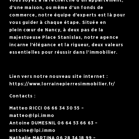
vous soyez à la recherche d’un
appartement
,
d’une
maison
, ou même d’un
fonds de
commerce
, notre équipe d’experts est là pour
vous guider à chaque étape. Située en
plein
cœur de Nancy
, à deux pas de la
majestueuse Place Stanislas, notre agence
incarne l’élégance et la rigueur, deux valeurs
essentielles pour réussir dans l’immobilier.
Lien vers notre nouveau site internet :
https://www.lorrainepierresimmobilier.fr/
Contacts :
Matteo RICCI 06 66 34 30 55 –
matteo@lpi.immo
Antoine DUMESNIL 06 64 53 66 63 –
antoine@lpi.immo
Nathalie MARTINA 06 28 34 18 99 –